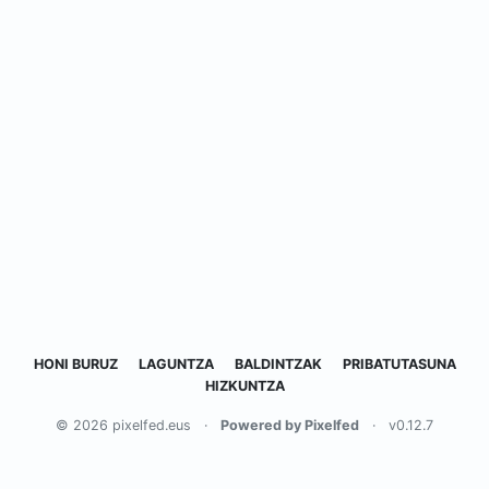
HONI BURUZ
LAGUNTZA
BALDINTZAK
PRIBATUTASUNA
HIZKUNTZA
© 2026 pixelfed.eus
·
Powered by Pixelfed
·
v0.12.7