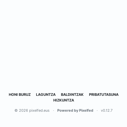
HONI BURUZ
LAGUNTZA
BALDINTZAK
PRIBATUTASUNA
HIZKUNTZA
© 2026 pixelfed.eus
·
Powered by Pixelfed
·
v0.12.7